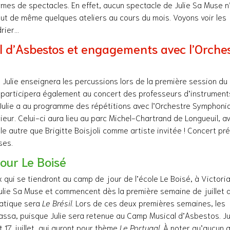
rmes de spectacles. En effet, aucun spectacle de Julie Sa Muse n
out de même quelques ateliers au cours du mois. Voyons voir les
drier…
 d’Asbestos et engagements avec l’Orche
 Julie enseignera les percussions lors de la première session d
lle participera également au concert des professeurs d’instrument
, Julie a au programme des répétitions avec l’Orchestre Symphoni
ieur. Celui-ci aura lieu au parc Michel-Chartrand de Longueuil, a
lle autre que Brigitte Boisjoli comme artiste invitée ! Concert pr
ses.
our Le Boisé
ui se tiendront au camp de jour de l’école Le Boisé, à Victoriav
ulie Sa Muse et commencent dès la première semaine de juillet a
ématique sera
Le Brésil
. Lors de ces deux premières semaines, les
assa, puisque Julie sera retenue au Camp Musical d’Asbestos. Ju
t 17 juillet, qui auront pour thème
Le Portugal
. À noter qu’aucun a