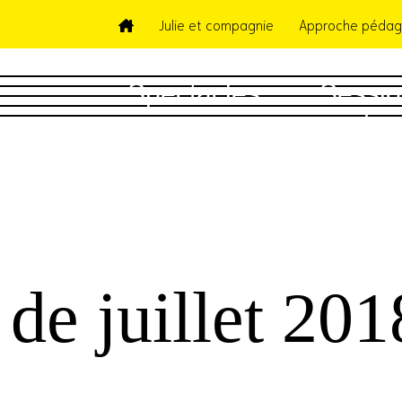
Julie et compagnie
Approche pédag
Spectacles
Sessio
5 
de juillet 201