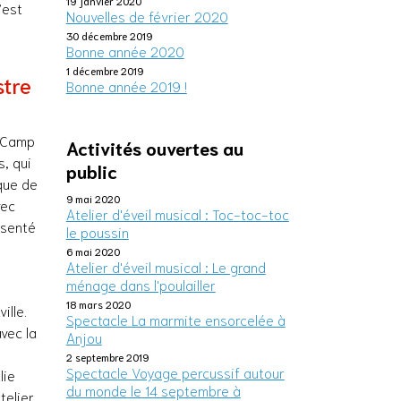
19 janvier 2020
’est
Nouvelles de février 2020
30 décembre 2019
Bonne année 2020
1 décembre 2019
stre
Bonne année 2019 !
u Camp
Activités ouvertes au
s, qui
public
que de
9 mai 2020
vec
Atelier d'éveil musical : Toc-toc-toc
ésenté
le poussin
6 mai 2020
Atelier d'éveil musical : Le grand
ménage dans l'poulailler
18 mars 2020
ille.
Spectacle La marmite ensorcelée à
vec la
Anjou
2 septembre 2019
Spectacle Voyage percussif autour
lie
du monde le 14 septembre à
telier