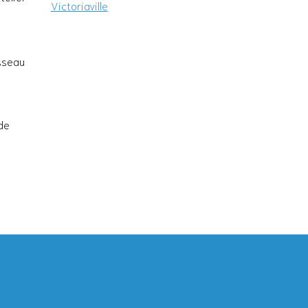
Victoriaville
sseau
de