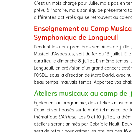
C’est un mois chargé pour Julie, mais pas en te
prévu à l’horaire, mais son équipe présentera t
différentes activités qui se retrouvent au calen
Enseignement au Camp Musical
Symphonique de Longueuil
Pendant les deux premières semaines de juillet,
Musical d’Asbestos, soit du 1er au 13 juillet. E
aura lieu le dimanche 8 juillet. En même temps
Longueuil, en prévision d’un grand concert extér
l’OSDL, sous la direction de Marc David, avec nu
beau temps, mauvais temps. Apportez vos chai
Ateliers musicaux au camp de j
Également au programme, des ateliers musicaux q
Ceux-ci sont basés sur le matériel musical de J
thématique
L’Afrique
. Les 9 et 10 juillet, la th
ateliers seront animés par Gabrielle Nault-Bour
sera de retour pour animer les ateliers des 16 e