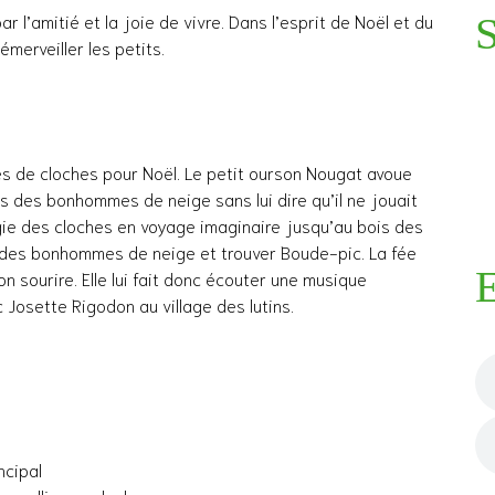
r l’amitié et la joie de vivre. Dans l’esprit de Noël et du
merveiller les petits.
es de cloches pour Noël. Le petit ourson Nougat avoue
is des bonhommes de neige sans lui dire qu’il ne jouait
gie des cloches en voyage imaginaire jusqu’au bois des
e des bonhommes de neige et trouver Boude-pic. La fée
E
n sourire. Elle lui fait donc écouter une musique
Josette Rigodon au village des lutins.
cipal