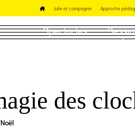
Julie et compagnie
Approche pédag
Spectacles
Sessio
5 
agie des cloc
 Noël