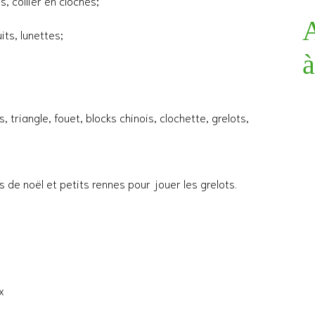
, collier en cloches;
A
its, lunettes;
à
triangle, fouet, blocks chinois, clochette, grelots,
de noël et petits rennes pour jouer les grelots.
x