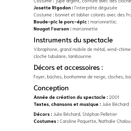
Costume : jupe argent, coiffure avec des cloches
Josette Rigodon :
l’interprète déguisée
Costume : bonnet et tablier colorés avec des fru
Boude-pic le porc-épic :
marionnette;
Nougat l’ourson :
marionnette.
Instruments du spectacle
Vibraphone, grand mobile de métal, wind-chimes, 
cloche tubulaire, tambourine.
Décors et accessoires :
Foyer, bûches, bonhomme de neige, cloches, bas 
Conception
Année de création du spectacle :
2001
Textes, chansons et musique :
Julie Béchard
Décors :
Julie Béchard, Stéphan Pelletier
Costumes :
Caroline Paquette, Nathalie Chalou