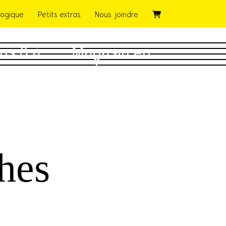
ogique
Petits extras
Nous joindre
ns 0 à
Magasin en
ans
ligne
hes